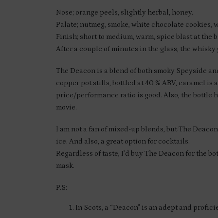
Nose; orange peels, slightly herbal, honey.
Palate; nutmeg, smoke, white chocolate cookies, w
Finish; short to medium, warm, spice blast at the b
After a couple of minutes in the glass, the whisky g
The Deacon is a blend of both smoky Speyside and 
copper pot stills, bottled at 40 % ABV, caramel is
price/performance ratio is good. Also, the bottle 
movie.
I am not a fan of mixed-up blends, but The Deacon 
ice. And also, a great option for cocktails.
Regardless of taste, I’d buy The Deacon for the bo
mask.
P.S:
In Scots, a “Deacon” is an adept and profici