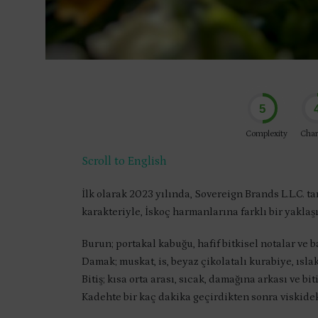
5
Complexity
Char
Scroll to English
İlk olarak 2023 yılında, Sovereign Brands L.L.C.
karakteriyle, İskoç harmanlarına farklı bir yaklaşı
Burun; portakal kabuğu, hafif bitkisel notalar ve b
Damak; muskat, is, beyaz çikolatalı kurabiye, ıslak
Bitiş; kısa orta arası, sıcak, damağına arkası ve bit
Kadehte bir kaç dakika geçirdikten sonra viskide