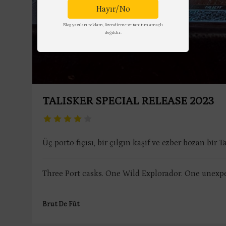
Hayır/No
Blog yazıları reklam, özendirme ve tanıtım amaçlı
değildir.
TALISKER SPECIAL RELEASE 2023
Üç porto fıçısı, bir çılgın kaşif ve ezber bozan bir Ta
Three Port casks. One Wild Explorador. One unexpe
Brut De Fût