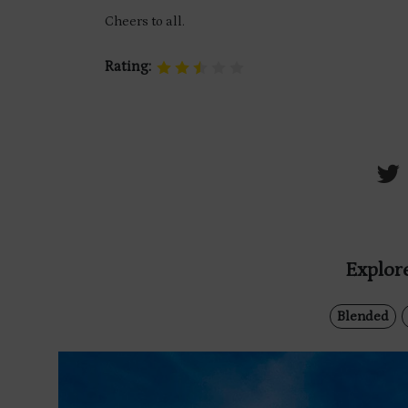
Cheers to all.
Rating:
Explore
Blended