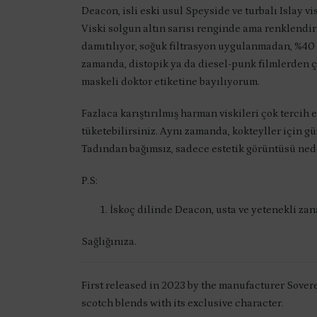
Deacon, isli eski usul Speyside ve turbalı Islay v
Viski solgun altın sarısı renginde ama renklendir
damıtılıyor, soğuk filtrasyon uygulanmadan, %40 A
zamanda, distopik ya da diesel-punk filmlerden çı
maskeli doktor etiketine bayılıyorum.
Fazlaca karıştırılmış harman viskileri çok tercih
tüketebilirsiniz. Aynı zamanda, kokteyller için gü
Tadından bağımsız, sadece estetik görüntüsü nedeni
P.S:
İskoç dilinde Deacon, usta ve yetenekli zan
Sağlığınıza.
First released in 2023 by the manufacturer ‎Sover
scotch blends with its exclusive character.