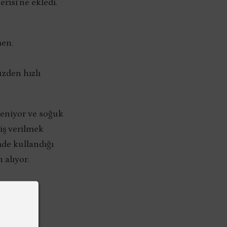
risi’ne ekledi.
men.
üzden hızlı
leniyor ve soğuk
iş verilmek
mde kullandığı
 alıyor.