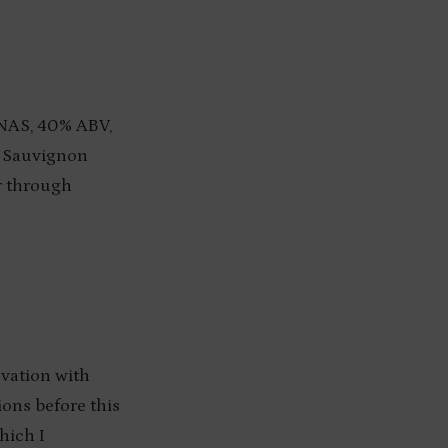
, NAS, 40% ABV,
n Sauvignon
er through
vation with
ions before this
hich I