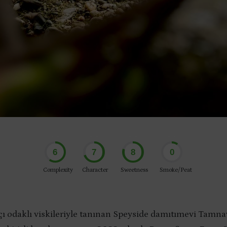
6
7
8
0
Complexity
Character
Sweetness
Smoke/Peat
fıçı odaklı viskileriyle tanınan Speyside damıtımevi Tamna