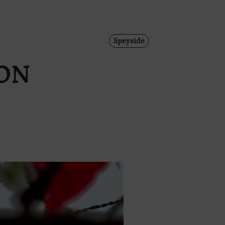
Speyside
ON