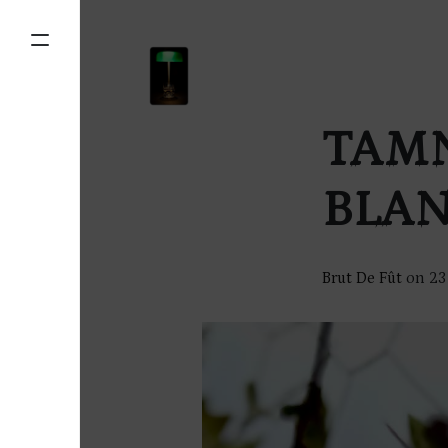
TAM
BLA
Brut De Fût
on
23