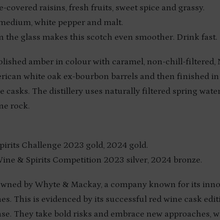
e-covered raisins, fresh fruits, sweet spice and grassy.
o medium, white pepper and malt.
n the glass makes this scotch even smoother. Drink fast.
olished amber in colour with caramel, non-chill-filtered
ican white oak ex-bourbon barrels and then finished i
 casks. The distillery uses naturally filtered spring wat
ne rock.
Spirits Challenge 2023 gold, 2024 gold.
Wine & Spirits Competition 2023 silver, 2024 bronze.
owned by Whyte & Mackay, a company known for its inno
es. This is evidenced by its successful red wine cask edit
ase. They take bold risks and embrace new approaches, w