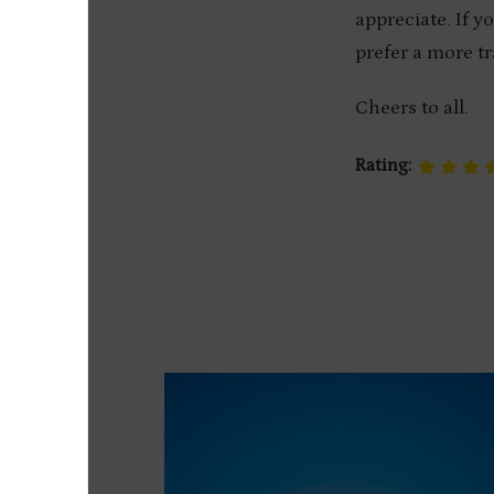
appreciate. If y
prefer a more tr
Cheers to all.
Rating: