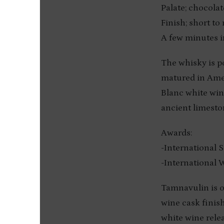
Palate; chocolat
Finish; short t
A few minutes i
The whisky is p
matured in Amer
Blanc white wine
ancient limesto
Awards:
-International 
-International 
Tamnavulin is 
wine cask finish
white wine rele