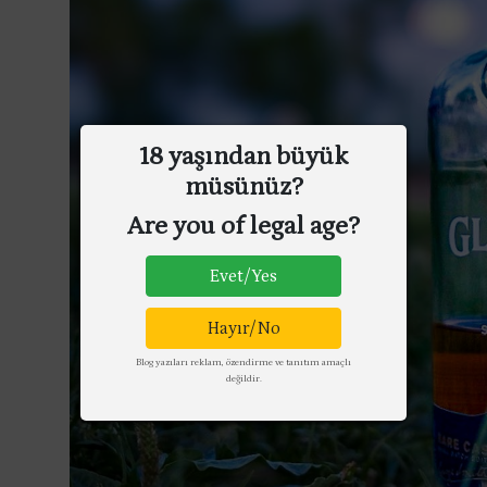
18 yaşından büyük
müsünüz?
Are you of legal age?
Evet/Yes
Hayır/No
Blog yazıları reklam, özendirme ve tanıtım amaçlı
değildir.