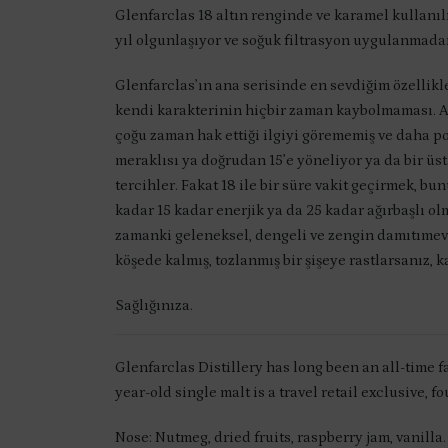
Glenfarclas 18 altın renginde ve karamel kullanıl
yıl olgunlaşıyor ve soğuk filtrasyon uygulanmadan,
Glenfarclas’ın ana serisinde en sevdiğim özellikler
kendi karakterinin hiçbir zaman kaybolmaması. Ay
çoğu zaman hak ettiği ilgiyi görememiş ve daha po
meraklısı ya doğrudan 15’e yöneliyor ya da bir üst 
tercihler. Fakat 18 ile bir süre vakit geçirmek, 
kadar 15 kadar enerjik ya da 25 kadar ağırbaşlı ol
zamanki geleneksel, dengeli ve zengin damıtımevi 
köşede kalmış, tozlanmış bir şişeye rastlarsanız, 
Sağlığınıza.
Glenfarclas Distillery has long been an all-time 
year-old single malt is a travel retail exclusive, 
Nose: Nutmeg, dried fruits, raspberry jam, vanilla.