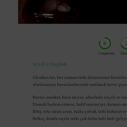
8
Complexity
Char
Scroll to English
Glenfarclas, her zaman viski dünyasının favorileri
uluslararası havaalanlarında satılmak üzere piy
Burun: muskat, kuru meyve, ahududu reçeli ve van
Damak: badem ezmesi, hafif narenciye, kırmızı mey
Bitiş: orta-uzun arası, tuzlu çubuk, tatlı baharat ve
Birkaç damla suyla viski çok daha tatlı hale geliyo