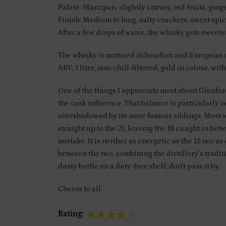
Palate: Marzipan, slightly citrusy, red fruits, gin
Finish: Medium to long, salty crackers, sweet spi
After a few drops of water, the whisky gets sweete
The whisky is matured in bourbon and European oak
ABV, 1 litre, non-chill-filtered, gold in colour, wi
One of the things I appreciate most about Glenfarc
the cask influence. That balance is particularly no
overshadowed by its more famous siblings. Most w
straight up to the 21, leaving the 18 caught in betw
mistake. It is neither as energetic as the 15 nor a
between the two, combining the distillery’s tradit
dusty bottle on a duty-free shelf, don’t pass it by.
Cheers to all.
Rating: