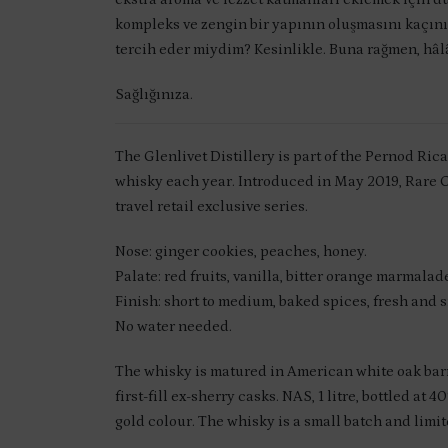
kompleks ve zengin bir yapının oluşmasını kaçını
tercih eder miydim? Kesinlikle. Buna rağmen, hâlâ
Sağlığınıza.
The Glenlivet Distillery is part of the Pernod Rica
whisky each year. Introduced in May 2019, Rare Cas
travel retail exclusive series.
Nose: ginger cookies, peaches, honey.
Palate: red fruits, vanilla, bitter orange marmala
Finish: short to medium, baked spices, fresh and 
No water needed.
The whisky is matured in American white oak barre
first-fill ex-sherry casks. NAS, 1 litre, bottled a
gold colour. The whisky is a small batch and limit