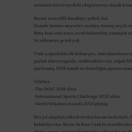
serisinin üst seviyedeki ekspresyonu olarak konu
Burun: zencefilli kurabiye, şeftali, bal.
Damak: kırmızı meyveler, vanilya, turunç reçeli ve
Bitiş: kısa-orta arası, sıcak baharatlar, yumuşak ve
Su eklemeye gerek yok.
Viski çoğunlukla ilk dolum şeri, Amerikan beyaz m
parlak altın renginde, renklendirici var, soğuk f
şişelenmiş. 9378 limitli ve denediğim şişenin num
Ödüller:
-The IWSC 2018 altın.
-International Spirits Challenge 2020 altın.
-World Whiskies Awards 2024 gümüş.
Her yıl ulaşılan yüksek üretim hacmi nedeniyle,
kalabiliyorlar. Neyse ki Rare Cask bu örneklerden 
ekstra aroma ve lezzet katmanları eklemek için d