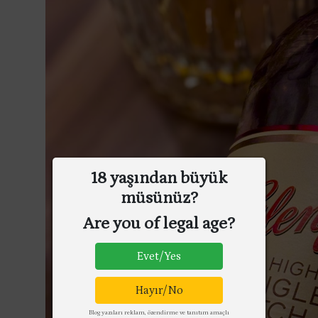
18 yaşından büyük
müsünüz?
Are you of legal age?
Evet/Yes
Hayır/No
Blog yazıları reklam, özendirme ve tanıtım amaçlı