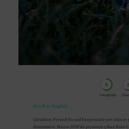
6
Complexity
Char
Scroll to English
Glenlivet, Pernod Ricard bünyesinde yer alan ve yıl
damıtımevi. Mayıs 2019’da piyasaya çıkan Rare Ca