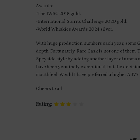
Awards:
-The IWSC 2018 gold.
-International Spirits Challenge 2020 gold.
-World Whiskies Awards 2024 silver.
With huge production numbers each year, some Gle
depth. Fortunately, Rare Cask is not one of them. T
Speyside style by adding another layer of aroma an
have been genuinely exceptional, but the decision 
mouthfeel. Would I have preferred a higher ABV? Ab
Cheers to all.
Rating: