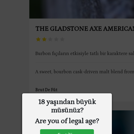
THE GLADSTONE AXE AMERICA
Burbon fıçıların etkisiyle tatlı bir karaktere 
A sweet, bourbon cask-driven malt blend from
Brut De Fût
18 yaşından büyük
müsünüz?
Are you of legal age?