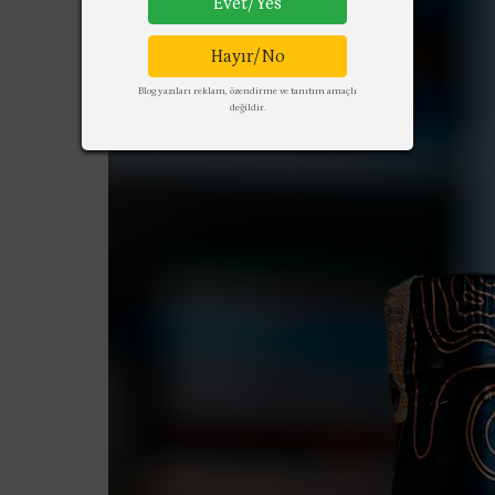
Evet/Yes
Hayır/No
Blog yazıları reklam, özendirme ve tanıtım amaçlı
değildir.