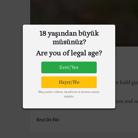
18 yaşından büyük
müsünüz?
Are you of legal age?
GLENMORANGIE SIGNET
Evet/Yes
Hayır/No
Signet, alışılmış kalıpların dışında ve hafif giz
Blog yazıları reklam, özendirme ve tanıtım amaçlı
değildir.
Signet has an unorthodox composition and i
Brut De Fût