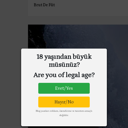
Brut De Fût
18 yaşından büyük
müsünüz?
Are you of legal age?
Evet/Yes
Hayır/No
Blog yazıları reklam, özendirme ve tanıtım amaçlı
değildir.