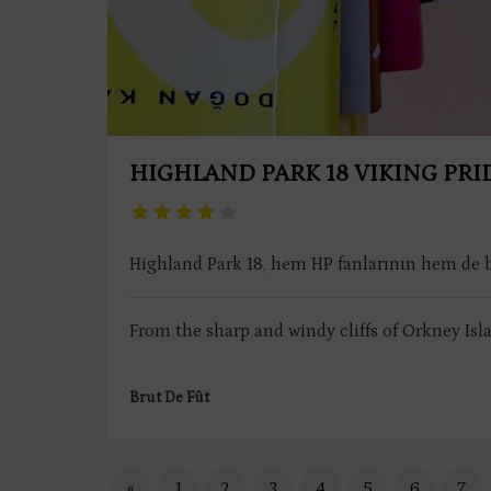
HIGHLAND PARK 18 VIKING PRI
Highland Park 18, hem HP fanlarının hem de bi
From the sharp and windy cliffs of Orkney Isla
Brut De Fût
«
1
2
3
4
5
6
7