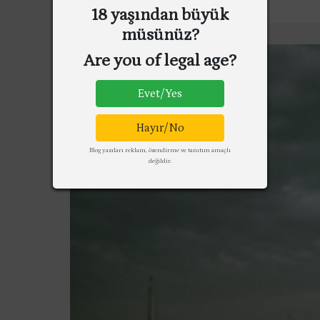
18 yaşından büyük
müsünüz?
Are you of legal age?
Evet/Yes
Hayır/No
Blog yazıları reklam, özendirme ve tanıtım amaçlı
değildir.