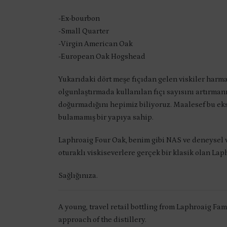
-Ex-bourbon
-Small Quarter
-Virgin American Oak
-European Oak Hogshead
Yukarıdaki dört meşe fıçıdan gelen viskiler harma
olgunlaştırmada kullanılan fıçı sayısını artırman
doğurmadığını hepimiz biliyoruz. Maalesef bu ek
bulamamış bir yapıya sahip.
Laphroaig Four Oak, benim gibi NAS ve deneysel vi
oturaklı viskiseverlere gerçek bir klasik olan La
Sağlığınıza.
A young, travel retail bottling from Laphroaig Fam
approach of the distillery.