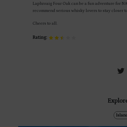
Laphroaig Four Oak can be a fun adventure for NA
recommend serious whisky lovers to stay closer to
Cheers to all.
Rating:
Explore
Islan