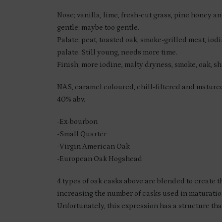
Nose; vanilla, lime, fresh-cut grass, pine honey an
gentle; maybe too gentle.
Palate; peat, toasted oak, smoke-grilled meat, iodi
palate. Still young, needs more time.
Finish; more iodine, malty dryness, smoke, oak, 
NAS, caramel coloured, chill-filtered and matured 
40% abv.
-Ex-bourbon
-Small Quarter
-Virgin American Oak
-European Oak Hogshead
4 types of oak casks above are blended to create th
increasing the number of casks used in maturatio
Unfortunately, this expression has a structure tha