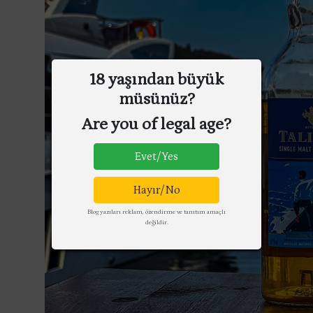
18 yaşından büyük
müsünüz?
Are you of legal age?
Evet/Yes
Hayır/No
Blog yazıları reklam, özendirme ve tanıtım amaçlı
değildir.