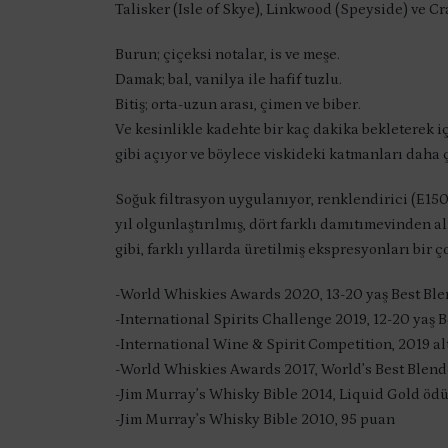
Talisker (Isle of Skye), Linkwood (Speyside) ve 
Burun; çiçeksi notalar, is ve meşe.
Damak; bal, vanilya ile hafif tuzlu.
Bitiş; orta-uzun arası, çimen ve biber.
Ve kesinlikle kadehte bir kaç dakika bekleterek 
gibi açıyor ve böylece viskideki katmanları daha
Soğuk filtrasyon uygulanıyor, renklendirici (E150
yıl olgunlaştırılmış, dört farklı damıtımevinden a
gibi, farklı yıllarda üretilmiş ekspresyonları bir 
-World Whiskies Awards 2020, 13-20 yaş Best Bl
-International Spirits Challenge 2019, 12-20 yaş 
-International Wine & Spirit Competition, 2019 al
-World Whiskies Awards 2017, World’s Best Blen
-Jim Murray’s Whisky Bible 2014, Liquid Gold öd
-Jim Murray’s Whisky Bible 2010, 95 puan