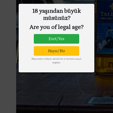
18 yaşından büyük
müsünüz?
Are you of legal age?
Evet/Yes
Hayır/No
Blog yazıları reklam, özendirme ve tanıtım amaçlı
değildir.