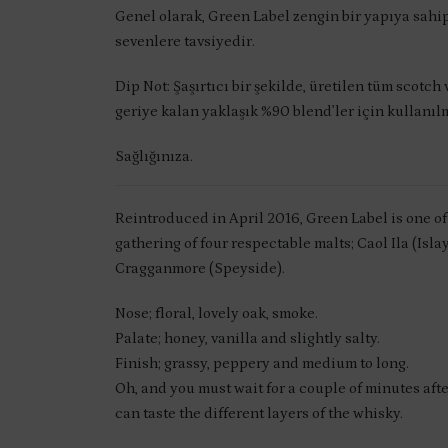
Genel olarak, Green Label zengin bir yapıya sahip 
sevenlere tavsiyedir.
Dip Not: Şaşırtıcı bir şekilde, üretilen tüm scotc
geriye kalan yaklaşık %90 blend’ler için kullanıl
Sağlığınıza.
Reintroduced in April 2016, Green Label is one of
gathering of four respectable malts; Caol Ila (Isla
Cragganmore (Speyside).
Nose; floral, lovely oak, smoke.
Palate; honey, vanilla and slightly salty.
Finish; grassy, peppery and medium to long.
Oh, and you must wait for a couple of minutes aft
can taste the different layers of the whisky.