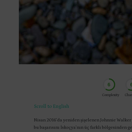
6
Complexity
Char
Scroll to English
Nisan 2016’da yeniden şişelenen Johnnie Walker 
bu başarısını İskoçya’nın üç farklı bölgesinden ge