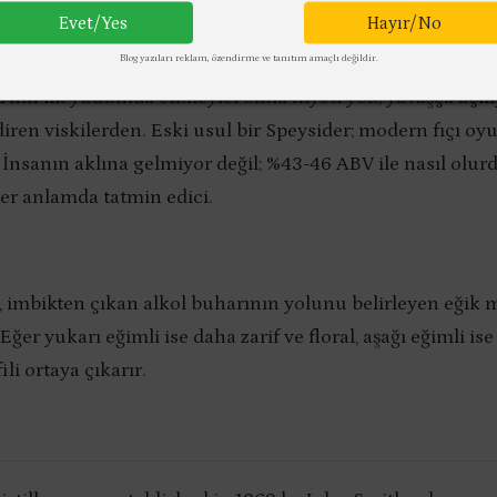
sky Masters 2010-2011 altın.
Evet/Yes
Hayır/No
y’s Whisky Bible 81.5 puan.
Blog yazıları reklam, özendirme ve tanıtım amaçlı değildir.
in ilk yudumda etkileyici olma niyeti yok; yavaşça açılıy
diren viskilerden. Eski usul bir Speysider; modern fıçı o
 İnsanın aklına gelmiyor değil; %43-46 ABV ile nasıl olur
 her anlamda tatmin edici.
, imbikten çıkan alkol buharının yolunu belirleyen eğik 
 Eğer yukarı eğimli ise daha zarif ve floral, aşağı eğimli is
li ortaya çıkarır.