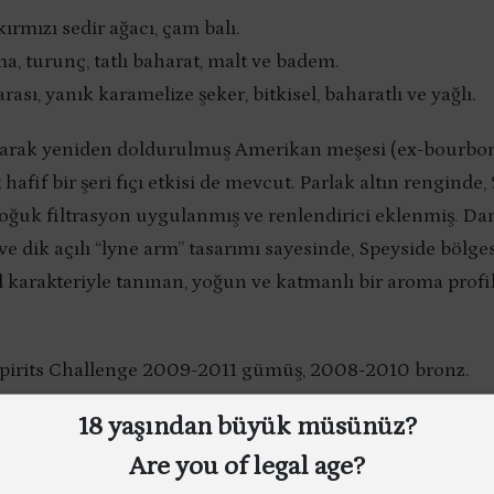
kırmızı sedir ağacı, çam balı.
a, turunç, tatlı baharat, malt ve badem.
arası, yanık karamelize şeker, bitkisel, baharatlı ve yağlı.
ı olarak yeniden doldurulmuş Amerikan meşesi (ex-bourbon
 hafif bir şeri fıçı etkisi de mevcut. Parlak altın renginde
soğuk filtrasyon uygulanmış ve renlendirici eklenmiş. D
 ve dik açılı “lyne arm” tasarımı sayesinde, Speyside bölg
 karakteriyle tanınan, yoğun ve katmanlı bir aroma profil
Spirits Challenge 2009-2011 gümüş, 2008-2010 bronz.
 World Spirits Competition 2001-2005-2006 çift altın, 
18 yaşından büyük müsünüz?
09 gümüş.
Are you of legal age?
 altın, 2008-2009 gümüş.