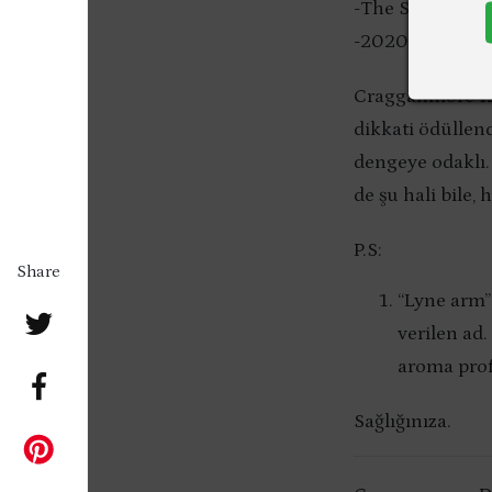
-The Scotch Whi
-2020 Jim Murra
Cragganmore 12’n
dikkati ödüllen
dengeye odaklı.
de şu hali bile,
P.S:
Share
“Lyne arm”
verilen ad.
aroma profi
Sağlığınıza.