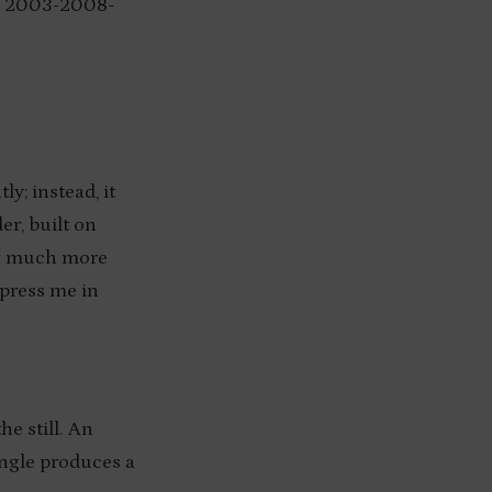
d, 2003-2008-
y; instead, it
er, built on
ow much more
mpress me in
e still. An
angle produces a