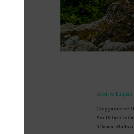
Scroll to English
Cragganmore Dam
Smith tarafından
“Classic Malts o