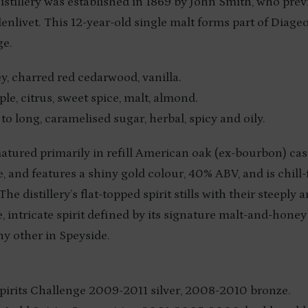
tillery was established in 1869 by John Smith, who pre
nlivet. This 12-year-old single malt forms part of Diageo
ge.
y, charred red cedarwood, vanilla.
ple, citrus, sweet spice, malt, almond.
o long, caramelised sugar, herbal, spicy and oily.
atured primarily in refill American oak (ex-bourbon) cask
, and features a shiny gold colour, 40% ABV, and is chill-f
he distillery’s flat-topped spirit stills with their steeply
 intricate spirit defined by its signature malt-and-honey
ny other in Speyside.
Spirits Challenge 2009-2011 silver, 2008-2010 bronze.