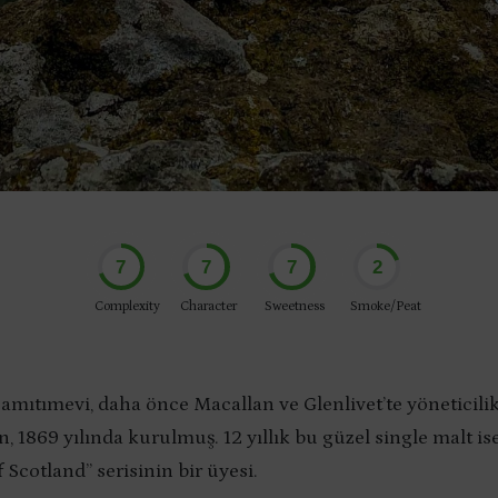
7
7
7
2
Complexity
Character
Sweetness
Smoke/Peat
ıtımevi, daha önce Macallan ve Glenlivet’te yöneticili
, 1869 yılında kurulmuş. 12 yıllık bu güzel single malt i
f Scotland” serisinin bir üyesi.