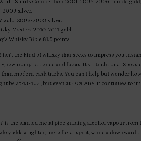
 World Spirits Competition 2001-2005-2006 double gol
-2009 silver.
 gold, 2008-2009 silver.
isky Masters 2010-2011 gold.
y’s Whisky Bible 81.5 points.
sn’t the kind of whisky that seeks to impress you instantl
y, rewarding patience and focus. It’s a traditional Speysid
 than modern cask tricks. You can’t help but wonder h
ight be at 43-46%, but even at 40% ABV, it continues to i
” is the slanted metal pipe guiding alcohol vapour from th
le yields a lighter, more floral spirit, while a downward 