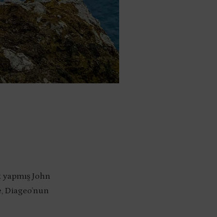
k yapmış John
se, Diageo’nun