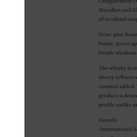
Cragganmore Dis
Macallan and Gle
of Scotland ran
Nose: pine hone
Palate: green ap
Finish: medium t
The whisky is m
sherry influence
caramel added. T
produce a dense,
profile unlike a
Awards:
-International 