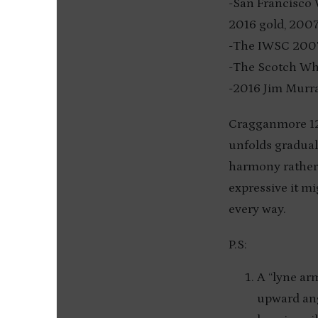
-San Francisco
2016 gold, 2007
-The IWSC 2007
-The Scotch Wh
-2016 Jim Murra
Cragganmore 12 i
unfolds graduall
harmony rather
expressive it m
every way.
P.S:
A “lyne arm
upward ang