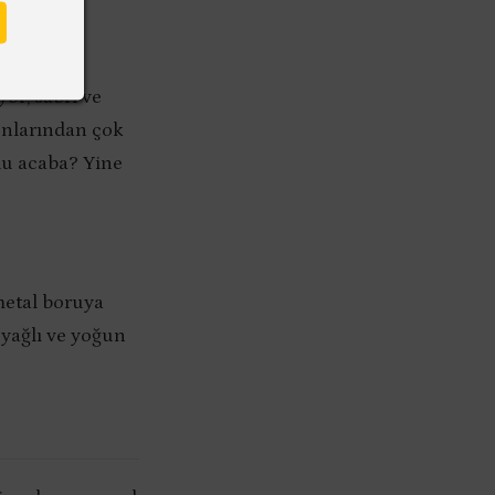
or, sabrı ve
yunlarından çok
du acaba? Yine
metal boruya
e yağlı ve yoğun