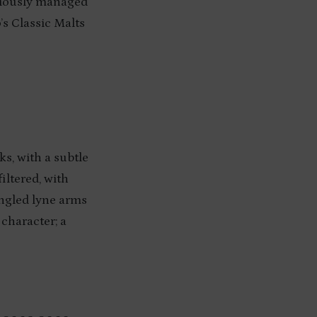
viously managed
’s Classic Malts
s, with a subtle
iltered, with
 angled lyne arms
 character; a