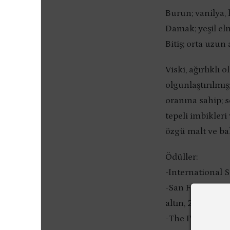
Burun; vanilya, 
Damak; yeşil elm
Bitiş; orta uzun 
Viski, ağırlıkl
olgunlaştırılmış;
oranına sahip; 
tepeli imbikleri
özgü malt ve bal
Ödüller:
-International 
-San Francisco
altın, 2007-20
-The IWSC 2007