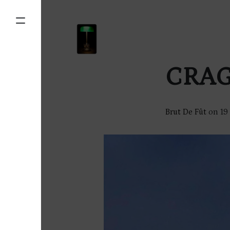
CRAG
Brut De Fût
on
19