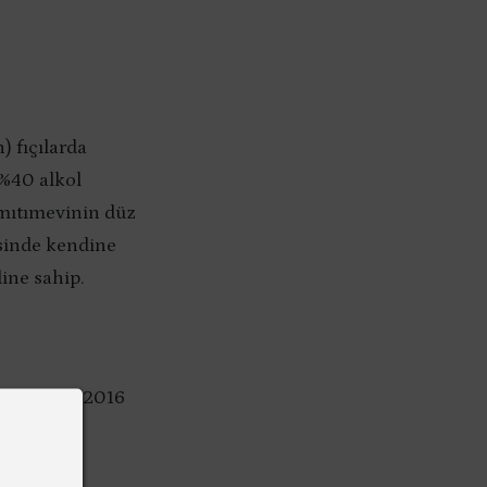
) fıçılarda
, %40 alkol
amıtımevinin düz
esinde kendine
ine sahip.
2003-2008-2016