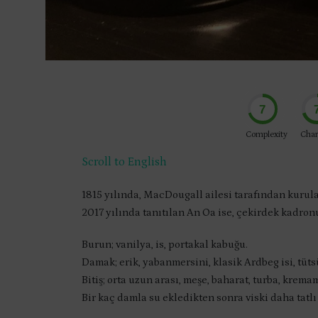
7
Complexity
Char
Scroll to English
1815 yılında, MacDougall ailesi tarafından kurul
2017 yılında tanıtılan An Oa ise, çekirdek kadro
Burun; vanilya, is, portakal kabuğu.
Damak; erik, yabanmersini, klasik Ardbeg isi, tüts
Bitiş; orta uzun arası, meşe, baharat, turba, krema
Bir kaç damla su ekledikten sonra viski daha tatl