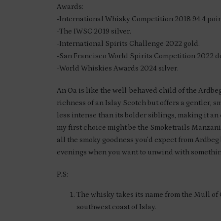
Awards:
-International Whisky Competition 2018 94.4 poin
-The IWSC 2019 silver.
-International Spirits Challenge 2022 gold.
-San Francisco World Spirits Competition 2022 d
-World Whiskies Awards 2024 silver.
An Oa is like the well-behaved child of the Ardbeg
richness of an Islay Scotch but offers a gentler, s
less intense than its bolder siblings, making it a
my first choice might be the Smoketrails Manzanil
all the smoky goodness you’d expect from Ardbeg bu
evenings when you want to unwind with somethin
P.S:
The whisky takes its name from the Mull of
southwest coast of Islay.