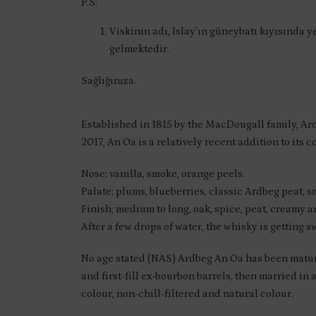
P.S:
Viskinin adı, Islay’ın güneybatı kıyısında y
gelmektedir.
Sağlığınıza.
Established in 1815 by the MacDougall family, Ardb
2017, An Oa is a relatively recent addition to its c
Nose; vanilla, smoke, orange peels.
Palate; plums, blueberries, classic Ardbeg peat,
Finish; medium to long, oak, spice, peat, creamy an
After a few drops of water, the whisky is getting s
No age stated (NAS) Ardbeg An Oa has been matur
and first-fill ex-bourbon barrels, then married in 
colour, non-chill-filtered and natural colour.