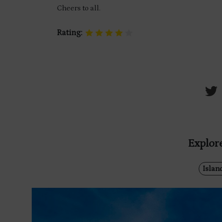
Cheers to all.
Rating:
Explore
Islan