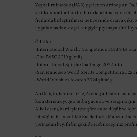
Yaş belirtilmeden (NAS) şişelenen Ardbeg An Oa, Pe
ve ilk dolum burbon fıçıların kombinasyonu ile o
fıçılarda birleştirilmesi neticesinde ortaya çıkıyo
uygulanmadan, doğal rengiyle piyasaya sürülüyo
Ödüller:
-International Whisky Competition 2018 94.4 pua
-The IWSC 2019 gümüş.
-International Spirits Challenge 2022 altın.
-San Francisco World Spirits Competition 2022 çif
-World Whiskies Awards 2024 gümüş.
An Oa için, tabiri caizse, Ardbeg ailesinin uslu çoc
karakteristik yoğun turba gücünü ve zenginliğini 
Alkol oranı, kardeşlerine göre daha düşük ve içimi h
istediğimde, öncelikle Smoketrails Manzanilla Editi
yormadan keyifli bir şekilde içebileceğiniz profil