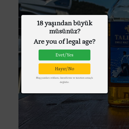
18 yaşından büyük
müsünüz?
Are you of legal age?
Evet/Yes
Hayır/No
Blog yazıları reklam, özendirme ve tanıtım amaçlı
değildir.