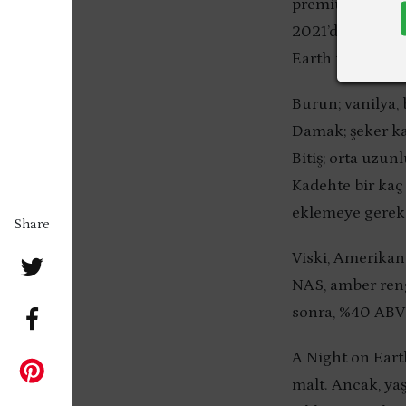
premium single 
2021’de piyasaya
Earth in Jerez v
Burun; vanilya, 
Damak; şeker ka
Bitiş; orta uzunl
Kadehte bir kaç 
eklemeye gerek
Share
Viski, Amerikan 
NAS, amber reng
sonra, %40 ABV i
A Night on Earth
malt. Ancak, yaş