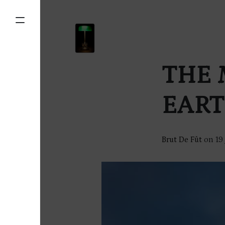
THE 
EART
Brut De Fût
on
19