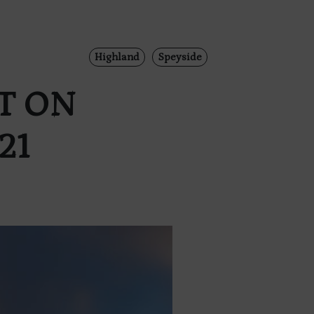
Highland
Speyside
T ON
21