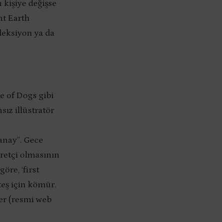
n kişiye değişse
ht Earth
leksiyon ya da
e of Dogs gibi
ız illüstratör
anay”. Gece
aretçi olmasının
öre, ‘first
teş için kömür.
er (resmi web