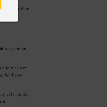
bu serinin
i ise A Night on
skınlaşıyor. Su
a olgunlaşıyor.
ygulandıktan
ş iyi bir single
rdı