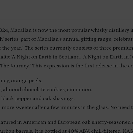
824, Macallan is now the most popular whisky distillery i
h’ series, part of Macallan’s annual gifting range, celebra
 the year.’ The series currently consists of three premiu
alts: ‘A Night on Earth in Scotland,’ ‘A Night on Earth in Je
The Journey.’ This expression is the first release in the co
oney, orange peels.
ar, almond chocolate cookies, cinnamon.
 black pepper and oak shavings.
 more sweeter after a few minutes in the glass. No need t
matured in American and European oak sherry-seasoned 
bon barrels. It is bottled at 40% ABV, chill-filtered, NA