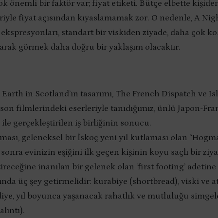
 önemli bir faktör var; fiyat etiketi. Bütçe elbette kişide
eriyle fiyat açısından kıyaslamamak zor. O nedenle, A Nig
ekspresyonları, standart bir viskiden ziyade, daha çok ko
larak görmek daha doğru bir yaklaşım olacaktır.
 Earth in Scotland’ın tasarımı, The French Dispatch ve Isl
on filmlerindeki eserleriyle tanıdığımız, ünlü Japon-Frans
ile gerçekleştirilen iş birliğinin sonucu.
eması, geleneksel bir İskoç yeni yıl kutlaması olan “Hogm
sonra evinizin eşiğini ilk geçen kişinin koyu saçlı bir ziy
tireceğine inanılan bir gelenek olan ‘first footing’ adetine g
ında üç şey getirmelidir: kurabiye (shortbread), viski ve a
diye, yıl boyunca yaşanacak rahatlık ve mutluluğu simgel
alıntı).