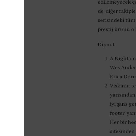
edilemeyecek çok
de, diğer rakipl
serisindeki tüm 
prestij ürünü o
Dipnot:
A Night on
Wes Anders
Erica Dorn 
Viskinin t
yarısından 
iyi şans ge
footer’ yan
Her bir he
sitesinden 