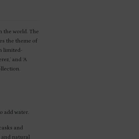
n the world. The
tes the theme of
m limited-
rez,’ and ‘A
llection.
o add water.
casks and
S and natural