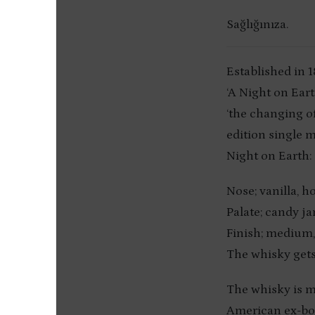
Sağlığınıza.
Established in 1
‘A Night on Eart
‘the changing of
edition single m
Night on Earth: 
Nose; vanilla, h
Palate; candy j
Finish; medium,
The whisky gets
The whisky is 
American ex-bour