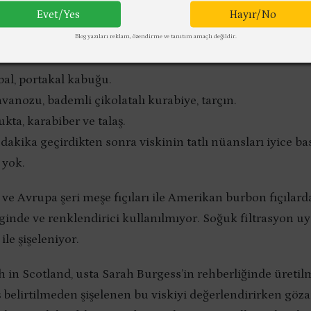
malt viskiden mütevellit: A Night on Earth in Scotland, 
Evet/Yes
Hayır/No
 sürdüğü ilk ekspresyon olma özelliğine sahip. Diğer ikis
Blog yazıları reklam, özendirme ve tanıtım amaçlı değildir.
e A Night on Earth: The Journey.
bal, portakal kabuğu.
vanozu, bademli çikolatalı kurabiye, tarçın.
ukta, karabiber ve talaş.
dakika geçirdikten sonra viskinin tatlı nüansları iyice ba
 yok.
ve Avrupa şeri meşe fıçıları ile Amerikan burbon fıçılard
inde ve renklendirici kullanılmıyor. Soğuk filtrasyon u
le şişeleniyor.
 in Scotland, usta Sarah Burgess’in rehberliğinde üretilmi
 belirtilmeden şişelenen bu viskiyi değerlendirirken göza