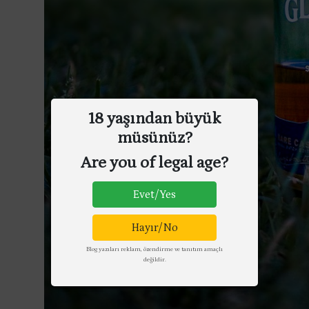
18 yaşından büyük
müsünüz?
Are you of legal age?
Evet/Yes
Hayır/No
Blog yazıları reklam, özendirme ve tanıtım amaçlı
değildir.