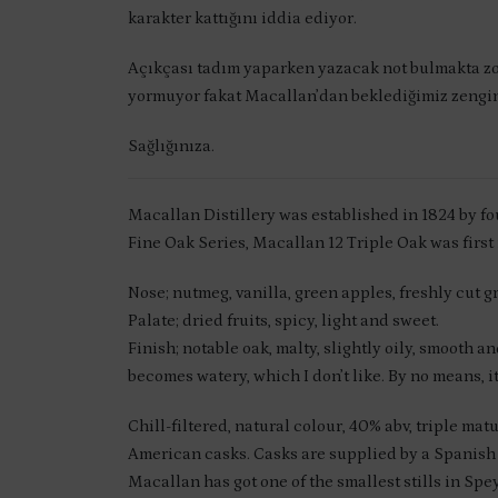
karakter kattığını iddia ediyor.
Açıkçası tadım yaparken yazacak not bulmakta zorl
yormuyor fakat Macallan’dan beklediğimiz zenginlik
Sağlığınıza.
Macallan Distillery was established in 1824 by f
Fine Oak Series, Macallan 12 Triple Oak was first
Nose; nutmeg, vanilla, green apples, freshly cut gr
Palate; dried fruits, spicy, light and sweet.
Finish; notable oak, malty, slightly oily, smooth 
becomes watery, which I don’t like. By no means, i
Chill-filtered, natural colour, 40% abv, triple 
American casks. Casks are supplied by a Spanis
Macallan has got one of the smallest stills in Spe