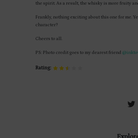
the spirit. As a result, the whisky is more fruity an
Frankly, nothing exciting about this one for me. Y
character?
Cheers to all.
PS: Photo credit goes to my dearest friend
@inkto
Rating:
Explore