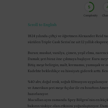
5
Complexity
Char
Scroll to English
1824 yılında çiftçi ve öğretmen Alexander Reid t
sürülen Triple Cask Serisi’ne ait 12 yıllık ekspre
Burun; muskat, vanilya, çimen, yeşil elma, narenci
Damak; şeri biraz öne çıkmaya başlıyor. Kuru meyvel
Bitiş; meşe belirgin, malt, kremamsı, yumuşak ve o
Kadehte bekledikçe su hissiyatı giderek arttı. Kes
%40 abv, doğal renk, soğuk filtrasyon uygulanıyo
ve Amerikan şeri meşe fıçılar ile ex-bourbon Amer
hazırlanıyor.
Macallan aynı zamanda Spey Bölgesi’nin en küçük
bakırın viskiye olan etkisini yoğunlaştırıyor. D