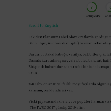
7
Complexity
Char
Scroll to English
Eskiden Platinum Label olarak raflarda gördüğümüz
Glen Elgin, Auchroisk vb. gibi) harmanından oluş
Burun; portakal kabuğu, vanilya, bal, bitter çikolat
Damak; kurutulmuş meyveler, bolca baharat, hafif i
Bitiş; tatlı baharatlar, tekrar ufak bir is dokunuş
uzun.
%40 abv, en az 18 yıl farklı meşe fıçılarda olgunla
karışımı, renklendirici var.
Viski piyasasındaki en iyi ve popüler harman viski
-The IWSC 2017 gümüş, 2019 altın