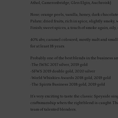
Athol, Cameronbridge, Glen Elgin, Auchroisk)
Nose; orange peels, vanilla, honey, dark chocolate
Palate; dried fruits, rich in spice, slightly smoky,
Finish; sweet spices, a touch of smoke again, oily
40% abv, caramel coloured, mostly malt and small
for at least 18 years.
Probably one of the best blends in the business a
-The IWSC 2017 silver, 2019 gold
-SFWS 2019 double gold, 2020 silver
-World Whiskies Awards 2018 gold, 2019 gold
-The Spirits Business 2018 gold, 2019 gold
It’s very exciting to taste the classic Speyside si
craftsmanship when the right blend is caught. Th
team of talented blenders.