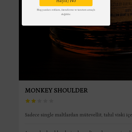
Hayır/No
Blog yazıları reklam, özendirme ve tanıtım amaçlı
değildir.
MONKEY SHOULDER
Sadece single maltlardan mütevellit, tahıl viski i