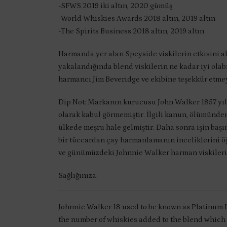
-SFWS 2019 iki altın, 2020 gümüş
-World Whiskies Awards 2018 altın, 2019 altın
-The Spirits Business 2018 altın, 2019 altın
Harmanda yer alan Speyside viskilerin etkisini al
yakalandığında blend viskilerin ne kadar iyi olab
harmancı Jim Beveridge ve ekibine teşekkür etmeyi 
Dip Not: Markanın kurucusu John Walker 1857 yıl
olarak kabul görmemiştir. İlgili kanun, ölümünden
ülkede meşru hale gelmiştir. Daha sonra işin baş
bir tüccardan çay harmanlamanın inceliklerini öğ
ve günümüzdeki Johnnie Walker harman viskilerini
Sağlığınıza.
Johnnie Walker 18 used to be known as Platinum La
the number of whiskies added to the blend which c