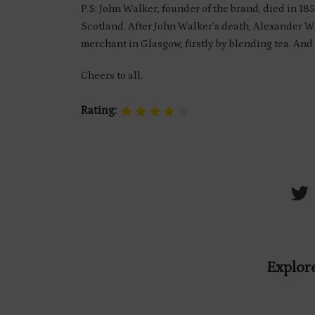
P.S: John Walker, founder of the brand, died in 1
Scotland. After John Walker’s death, Alexander Wal
merchant in Glasgow, firstly by blending tea. And w
Cheers to all.
Rating:
Explore