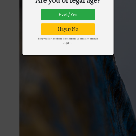
Are you of legal age?
Evet/Yes
Hayır/No
Blog yazıları reklam, özendirme ve tanıtım amaçlı
değildir.