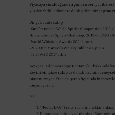
Piyasaya sürüldüğünden günden beri yaş ibaresi ve
yüzden farklı etiketlere denk gelirseniz şaşırmayı
Bir çok ödüle sahip:
-San Francisco World Spirits Competition 2013 güm
-International Spirits Challenge 2013 ve 2020 alt
-World Whiskies Awards 2024 bronz.
-2020 Jim Murray’s Whisky Bible 94.5 puan.
-The IWSC 2017 altın.
Açıkçası, Glenmorangie Nectar D’Or hakkında karı
Keyifli bir içime sahip ve damıtımevinin deneysel 
hissettirmiyor. Yine de, şarap fıçısında bitiş veri
düşünüyorum.
P.S:
“Nectar D’Or” Fransızca altın nektar anlamı
Damıtımevi adını, yakınlardaki Morangie s