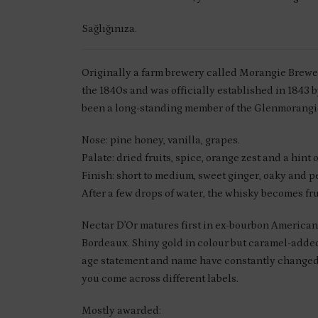
Sağlığınıza.
Originally a farm brewery called Morangie Brewer
the 1840s and was officially established in 1843 
been a long-standing member of the Glenmorangie
Nose: pine honey, vanilla, grapes.
Palate: dried fruits, spice, orange zest and a hint 
Finish: short to medium, sweet ginger, oaky and p
After a few drops of water, the whisky becomes fru
Nectar D’Or matures first in ex-bourbon American
Bordeaux. Shiny gold in colour but caramel-added, 
age statement and name have constantly changed—12
you come across different labels.
Mostly awarded: