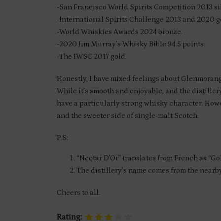
-San Francisco World Spirits Competition 2013 si
-International Spirits Challenge 2013 and 2020 g
-World Whiskies Awards 2024 bronze.
-2020 Jim Murray’s Whisky Bible 94.5 points.
-The IWSC 2017 gold.
Honestly, I have mixed feelings about Glenmorangi
While it’s smooth and enjoyable, and the distillery
have a particularly strong whisky character. Howe
and the sweeter side of single-malt Scotch.
P.S:
“Nectar D’Or” translates from French as “Go
The distillery’s name comes from the near
Cheers to all.
Rating: