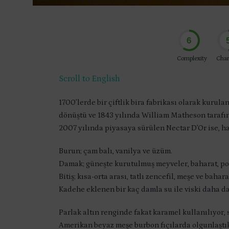
6
Complexity
Char
Scroll to English
1700’lerde bir çiftlik bira fabrikası olarak kuru
dönüştü ve 1843 yılında William Matheson tarafı
2007 yılında piyasaya sürülen Nectar D’Or ise, h
Burun; çam balı, vanilya ve üzüm.
Damak; güneşte kurutulmuş meyveler, baharat, po
Bitiş; kısa-orta arası, tatlı zencefil, meşe ve bahara
Kadehe eklenen bir kaç damla su ile viski daha da
Parlak altın renginde fakat karamel kullanılıyor, 
Amerikan beyaz meşe burbon fıçılarda olgunlaştıkt